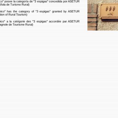
o" posee la categoría de "3 espigas" concedida por ASETUR
ñola de Turismo Rural)
o" has the category of "3 espigas" granted by ASETUR
tion of Rural Tourism)
o" a la catégorie des "3 espigas" accordée par ASETUR
agnole de Tourisme Rural)