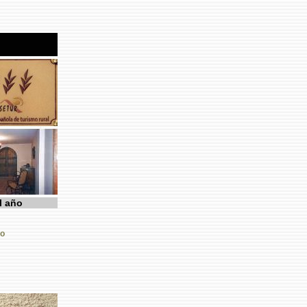
l año
o